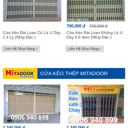
700,000 đ
720,000 đ
Cửa Kéo Đài Loan Có Lá U Dày
Cửa Kéo Đài Loan Không Lá U
1.4 Ly (Nhíp Đặc )
Dày 0.6 dem (Nhíp Đặc )
Liên Hệ Mua Hàng
Liên Hệ Mua Hàng
CỬA KÉO THÉP MITADOOR
Xem tất cả
1,240,000 đ
1,340,000 đ