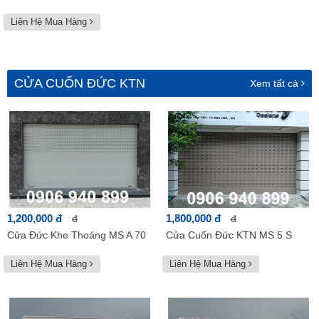
Liên Hệ Mua Hàng
CỬA CUỐN ĐỨC KTN
Xem tất cả
1,200,000 đ
1,800,000 đ
đ
đ
Cửa Đức Khe Thoáng MS A 70
Cửa Cuốn Đức KTN MS 5 S
Liên Hệ Mua Hàng
Liên Hệ Mua Hàng