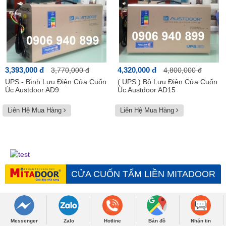
3,393,000 đ
4,320,000 đ
3,770,000 đ
4,800,000 đ
UPS - Bình Lưu Điện Cửa Cuốn
( UPS ) Bộ Lưu Điện Cửa Cuốn
Úc Austdoor AD9
Úc Austdoor AD15
Liên Hệ Mua Hàng
Liên Hệ Mua Hàng
CỬA CUỐN TẤM LIỀN MITADOOR
Xem tất cả
Messenger
Zalo
Hotline
Bản đồ
Nhắn tin