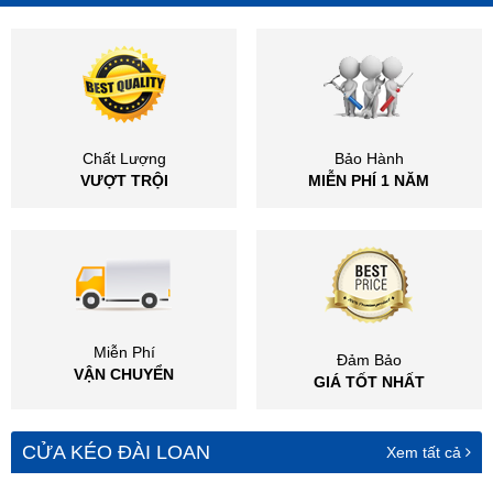
Chất Lượng
Bảo Hành
VƯỢT TRỘI
MIỄN PHÍ 1 NĂM
Miễn Phí
Đảm Bảo
VẬN CHUYỂN
GIÁ TỐT NHẤT
CỬA KÉO ĐÀI LOAN
Xem tất cả