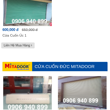
600,000 đ
650,000 đ
Cửa Cuốn Úc 1
Liên Hệ Mua Hàng
CỬA CUỐN ĐỨC MITADOOR
Xem tất cả