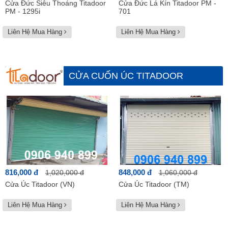
Cửa Đức Siêu Thoáng Titadoor
Cửa Đức Lá Kín Titadoor PM -
PM - 1295i
701
Liên Hệ Mua Hàng
Liên Hệ Mua Hàng
CỬA CUỐN ÚC TITADOOR
Xem tất cả
816,000 đ
848,000 đ
1,020,000 đ
1,060,000 đ
Cửa Úc Titadoor (VN)
Cửa Úc Titadoor (TM)
Liên Hệ Mua Hàng
Liên Hệ Mua Hàng