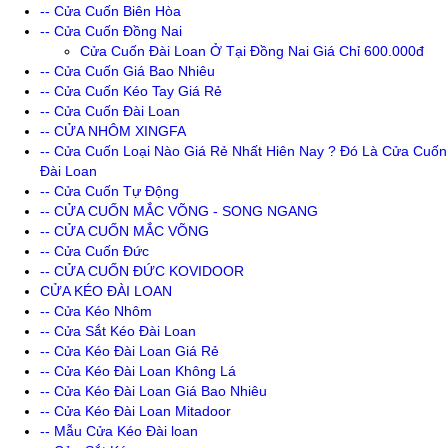
-- Cửa Cuốn Biên Hòa
-- Cửa Cuốn Đồng Nai
Cửa Cuốn Đài Loan Ở Tại Đồng Nai Giá Chỉ 600.000đ
-- Cửa Cuốn Giá Bao Nhiêu
-- Cửa Cuốn Kéo Tay Giá Rẻ
-- Cửa Cuốn Đài Loan
-- CỬA NHÔM XINGFA
-- Cửa Cuốn Loại Nào Giá Rẻ Nhất Hiên Nay ? Đó Là Cửa Cuốn
Đài Loan
-- Cửa Cuốn Tự Động
-- CỬA CUỐN MẮC VÕNG - SONG NGANG
-- CỬA CUỐN MẮC VÕNG
-- Cửa Cuốn Đức
-- CỬA CUỐN ĐỨC KOVIDOOR
CỬA KÉO ĐÀI LOAN
-- Cửa Kéo Nhôm
-- Cửa Sắt Kéo Đài Loan
-- Cửa Kéo Đài Loan Giá Rẻ
-- Cửa Kéo Đài Loan Không Lá
-- Cửa Kéo Đài Loan Giá Bao Nhiêu
-- Cửa Kéo Đài Loan Mitadoor
-- Mẫu Cửa Kéo Đài loan