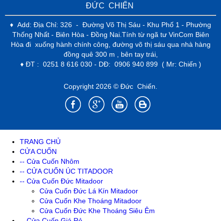
ĐỨC CHIẾN
♦ Add: Địa Chỉ: 326 - Đường Võ Thị Sáu - Khu Phố 1 - Phường
Thống Nhất - Biên Hòa - Đồng Nai.Tính từ ngã tư VinCom Biên
Hòa đi xuống hành chính công, đường võ thị sáu qua nhà hàng
đồng quê 300 m , bên tay trái,
♦ ĐT : 0251 8 616 030 - DĐ: 0906 940 899 ( Mr: Chiến )
Copyright 2026 © Đức Chiến.
TRANG CHỦ
CỬA CUỐN
-- Cửa Cuốn Nhôm
-- CỬA CUỐN ÚC TITADOOR
-- Cửa Cuốn Đức Mitadoor
Cửa Cuốn Đức Lá Kín Mitadoor
Cửa Cuốn Khe Thoáng Mitadoor
Cửa Cuốn Đức Khe Thoáng Siêu Êm
-- Cửa Cuốn Giá Rẻ