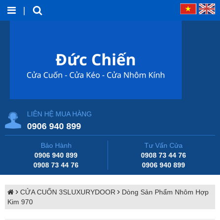
|
LIÊN HỆ MUA HÀNG
0906 940 899
Bảo Hành
Tư Vấn Cửa
0906 940 899
0908 73 44 76
0908 73 44 76
0906 940 899
CỬA CUỐN 3SLUXURYDOOR
Dòng Sản Phẩm Nhôm Hợp
Kim 970