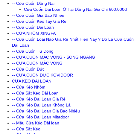
-- Cửa Cuốn Đồng Nai
Cửa Cuốn Đài Loan Ở Tại Đồng Nai Giá Chỉ 600.000đ
-- Cửa Cuốn Giá Bao Nhiêu
-- Cửa Cuốn Kéo Tay Giá Rẻ
-- Cửa Cuốn Đài Loan
-- CỬA NHÔM XINGFA
-- Cửa Cuốn Loại Nào Giá Rẻ Nhất Hiên Nay ? Đó Là Cửa Cuốn
Đài Loan
-- Cửa Cuốn Tự Động
-- CỬA CUỐN MẮC VÕNG - SONG NGANG
-- CỬA CUỐN MẮC VÕNG
-- Cửa Cuốn Đức
-- CỬA CUỐN ĐỨC KOVIDOOR
CỬA KÉO ĐÀI LOAN
-- Cửa Kéo Nhôm
-- Cửa Sắt Kéo Đài Loan
-- Cửa Kéo Đài Loan Giá Rẻ
-- Cửa Kéo Đài Loan Không Lá
-- Cửa Kéo Đài Loan Giá Bao Nhiêu
-- Cửa Kéo Đài Loan Mitadoor
-- Mẫu Cửa Kéo Đài loan
-- Cửa Sắt Kéo