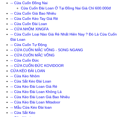
-- Cửa Cuốn Đồng Nai
Cửa Cuốn Đài Loan Ở Tại Đồng Nai Giá Chỉ 600.000đ
-- Cửa Cuốn Giá Bao Nhiêu
-- Cửa Cuốn Kéo Tay Giá Rẻ
-- Cửa Cuốn Đài Loan
-- CỬA NHÔM XINGFA
-- Cửa Cuốn Loại Nào Giá Rẻ Nhất Hiên Nay ? Đó Là Cửa Cuốn
Đài Loan
-- Cửa Cuốn Tự Động
-- CỬA CUỐN MẮC VÕNG - SONG NGANG
-- CỬA CUỐN MẮC VÕNG
-- Cửa Cuốn Đức
-- CỬA CUỐN ĐỨC KOVIDOOR
CỬA KÉO ĐÀI LOAN
-- Cửa Kéo Nhôm
-- Cửa Sắt Kéo Đài Loan
-- Cửa Kéo Đài Loan Giá Rẻ
-- Cửa Kéo Đài Loan Không Lá
-- Cửa Kéo Đài Loan Giá Bao Nhiêu
-- Cửa Kéo Đài Loan Mitadoor
-- Mẫu Cửa Kéo Đài loan
-- Cửa Sắt Kéo