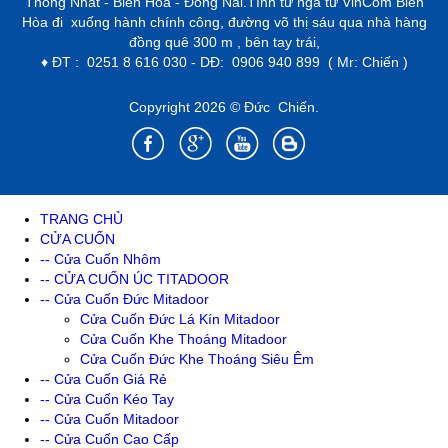
Thống Nhất - Biên Hòa - Đồng Nai.Tính từ ngã tư VinCom Biên
Hòa đi xuống hành chính công, đường võ thị sáu qua nhà hàng
đồng quê 300 m , bên tay trái,
♦ ĐT : 0251 8 616 030 - DĐ: 0906 940 899 ( Mr: Chiến )
Copyright 2026 © Đức Chiến.
TRANG CHỦ
CỬA CUỐN
-- Cửa Cuốn Nhôm
-- CỬA CUỐN ÚC TITADOOR
-- Cửa Cuốn Đức Mitadoor
Cửa Cuốn Đức Lá Kín Mitadoor
Cửa Cuốn Khe Thoáng Mitadoor
Cửa Cuốn Đức Khe Thoáng Siêu Êm
-- Cửa Cuốn Giá Rẻ
-- Cửa Cuốn Kéo Tay
-- Cửa Cuốn Mitadoor
-- Cửa Cuốn Cao Cấp