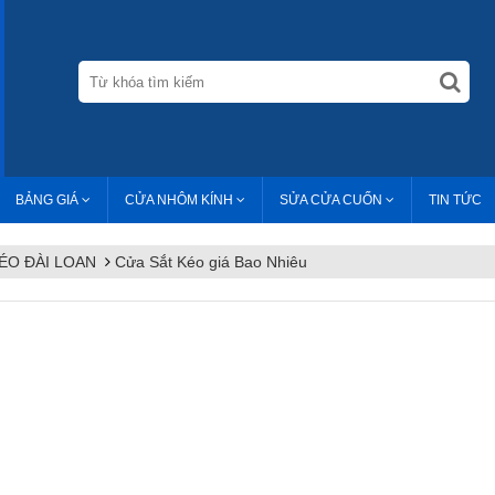
BẢNG GIÁ
CỬA NHÔM KÍNH
SỬA CỬA CUỐN
TIN TỨC
ÉO ĐÀI LOAN
Cửa Sắt Kéo giá Bao Nhiêu