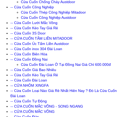
Cửa Cuốn Chống Cháy Austdoor
-- Cửa Cuốn Công Nghiệp
Cửa Cuốn Thép Công Nghiệp Mitadoor
Cửa Cuốn Công Nghiệp Austdoor
-- Cửa Cuốn Lưới Mắc Võng
-- Cửa Cuốn Kéo Tay Giá Rẻ
-- Cửa Cuốn 3S Door
-- CỬA CUỐN TẤM LIỀN MITADOOR
-- Cửa Cuốn Úc Tấm Liền Austdoor
-- Cửa Cuốn inox 304 Đài Loan
-- Cửa Cuốn Biên Hòa
-- Cửa Cuốn Đồng Nai
Cửa Cuốn Đài Loan Ở Tại Đồng Nai Giá Chỉ 600.000đ
-- Cửa Cuốn Giá Bao Nhiêu
-- Cửa Cuốn Kéo Tay Giá Rẻ
-- Cửa Cuốn Đài Loan
-- CỬA NHÔM XINGFA
-- Cửa Cuốn Loại Nào Giá Rẻ Nhất Hiên Nay ? Đó Là Cửa Cuốn
Đài Loan
-- Cửa Cuốn Tự Động
-- CỬA CUỐN MẮC VÕNG - SONG NGANG
-- CỬA CUỐN MẮC VÕNG
-- Cửa Cuốn Đức