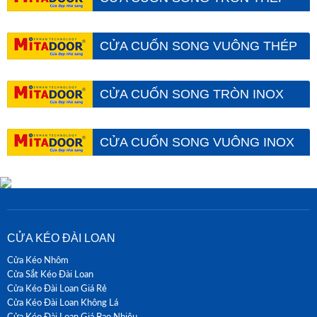
SƠN TĨNH ĐIỆN MITADOOR
Xem tất cả
CỬA CUỐN SONG VUÔNG THÉP
SƠN TĨNH ĐIỆN MITADOOR
Xem tất cả
CỬA CUỐN SONG TRÒN INOX
AUSTDOOR
Xem tất cả
CỬA CUỐN SONG VUÔNG INOX
AUSTDOOR
Xem tất cả
CỬA KÉO ĐÀI LOAN
Cửa Kéo Nhôm
Cửa Sắt Kéo Đài Loan
Cửa Kéo Đài Loan Giá Rẻ
Cửa Kéo Đài Loan Không Lá
Cửa Kéo Đài Loan Giá Bao Nhiêu