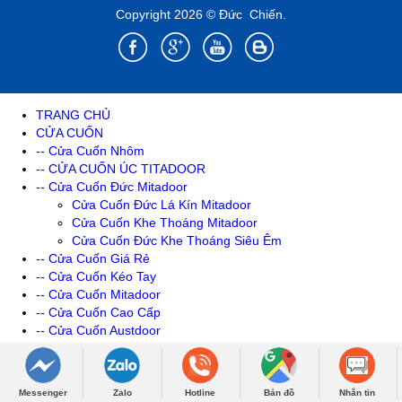
Copyright 2026 © Đức Chiến.
TRANG CHỦ
CỬA CUỐN
-- Cửa Cuốn Nhôm
-- CỬA CUỐN ÚC TITADOOR
-- Cửa Cuốn Đức Mitadoor
Cửa Cuốn Đức Lá Kín Mitadoor
Cửa Cuốn Khe Thoáng Mitadoor
Cửa Cuốn Đức Khe Thoáng Siêu Êm
-- Cửa Cuốn Giá Rẻ
-- Cửa Cuốn Kéo Tay
-- Cửa Cuốn Mitadoor
-- Cửa Cuốn Cao Cấp
-- Cửa Cuốn Austdoor
Cửa Cuốn Khe Thoáng Austdoor
-- Cửa Cuốn Khe Thoáng
-- Cửa Cuốn Song Ngang
Messenger
Zalo
Hotline
Bản đồ
Nhắn tin
Cửa Cuốn Song Tròn Thép Sơn Tĩnh Điện Mitadoor