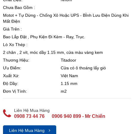
Chưa Bao Gồm :
Motot + Tự Dừng - Chống Xô Hoặc UPS - BÌnh Lưu Điện Dùng Khi
Mất Điện
Giá Trên :
Bao Lắp Đặt , Phụ Kiện Đi Kèm - Ray, Trục.
Lò Xo Thép :
2 chân , 2 vít, móc dầy 1.15 mm, cửa màu vàng kem
Thương Hiệu:
Titadoor
Ưu Điểm:
Cửa có ô thoáng lấy gió
Xuất Xứ:
Việt Nam
Độ Dầy:
1.15 mm
Đơn Vị Tính:
m2
Liên Hệ Mua Hàng
0908 73 44 76
0906 940 899 - Mr Chiến
Liên Hệ Mua Hàng