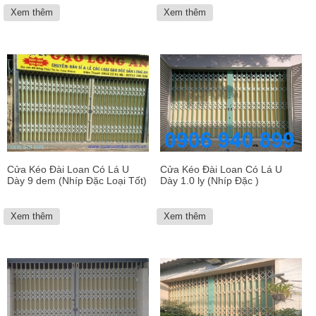
Xem thêm
Xem thêm
Cửa Kéo Đài Loan Có Lá U
Cửa Kéo Đài Loan Có Lá U
Dày 9 dem (Nhíp Đặc Loại Tốt)
Dày 1.0 ly (Nhíp Đặc )
Xem thêm
Xem thêm