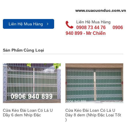
www.cuacuonduc.com.vn
Liên Hệ Mua Hàng
Liên Hệ Mua Hàng
0908 73 44 76
0906
940 899 - Mr Chiến
Sản Phẩm Cùng Loại
Cửa Kéo Đài Loan Có Lá U
Cửa Kéo Đài Loan Có Lá U
Dầy 6 dem Nhíp Đặc
Dày 8 dem (Nhíp Đặc Loại Tốt
)