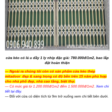
cửa kéo có lá u dầy 1 ly nhíp đặc giá: 780.000đ/1m2, bao lắp
đặt hoàn thiện
—
Ngoài ra chúng tôi còn có sản phẩm cửa kéo thép
mitadoor đẹp & sang trọng có độ bền trên 15 năm phù hợp
cho nhà phố đẹp, nhà cao tầng, biệt thự.
— Có mức giá từ 1.200.000đ/1m2 đếm 1.500.000đ/1m2.
Xem chi
tiết tại đây.
— Đối với cửa có diện tích từ 9m trở xuống xem chi tiết bên dưới.