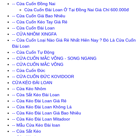
-- Cửa Cuốn Đồng Nai
Cửa Cuốn Đài Loan Ở Tại Đồng Nai Giá Chỉ 600.000đ
-- Cửa Cuốn Giá Bao Nhiêu
-- Cửa Cuốn Kéo Tay Giá Rẻ
-- Cửa Cuốn Đài Loan
-- CỬA NHÔM XINGFA
-- Cửa Cuốn Loại Nào Giá Rẻ Nhất Hiên Nay ? Đó Là Cửa Cuốn
Đài Loan
-- Cửa Cuốn Tự Động
-- CỬA CUỐN MẮC VÕNG - SONG NGANG
-- CỬA CUỐN MẮC VÕNG
-- Cửa Cuốn Đức
-- CỬA CUỐN ĐỨC KOVIDOOR
CỬA KÉO ĐÀI LOAN
-- Cửa Kéo Nhôm
-- Cửa Sắt Kéo Đài Loan
-- Cửa Kéo Đài Loan Giá Rẻ
-- Cửa Kéo Đài Loan Không Lá
-- Cửa Kéo Đài Loan Giá Bao Nhiêu
-- Cửa Kéo Đài Loan Mitadoor
-- Mẫu Cửa Kéo Đài loan
-- Cửa Sắt Kéo