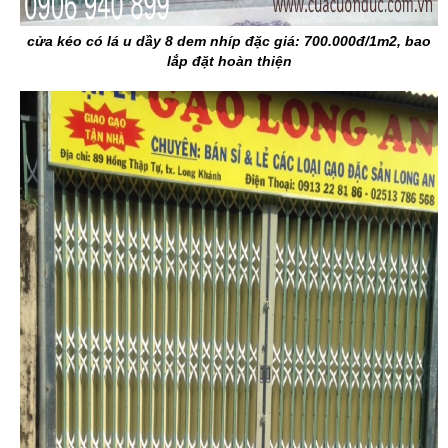
cửa kéo có lá u dầy 8 dem nhíp đặc giá: 700.000đ/1m2, bao
lắp đặt hoàn thiện