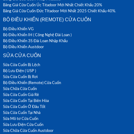
Bảng Giá Cửa Cuốn Úc Titadoor Mới Nhất Chiết Khấu 20%
Bảng Giá Cửa Cuốn Đức TItadoor Mới Nhất 2025 Chiết Khấu 40%.
BỘ ĐIỀU KHIỂN (REMOTE) CỬA CUỐN
Bộ Điều Khiển VG
Bộ Điều Khiển IH ( Công Nghệ Đài Loan )
Bộ Điều Khiển 3S Đài Loan Nhập Khẩu
Bộ Điều Khiển Austdoor
SỬA CỬA CUỐN
Sửa Cửa Cuốn Bị Lệch
Bộ Lưu Điện ( USP )
Sửa Cửa Cuốn Bị Rơi
Bộ Điều Khiển (Remote) Cửa Cuốn
Sửa Chữa Cửa Cuốn
Sửa Cửa Cuốn Giá Rẻ
Sửa Cửa Cuốn Tại Biên Hòa
Sửa Cửa Cuốn Ở Đâu Tốt
Sửa Cửa Cuốn Tại Nhà
Sửa Mô tơ Cửa Cuốn
Sửa Lưu Điện Cửa Cuốn
Sửa Chữa Cửa Cuốn Austdoor