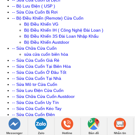
-- Sửa Cửa Cuốn Bị Lệch
-- Bộ Lưu Điện ( USP )
-- Sửa Cửa Cuốn Bị Rơi
-- Bộ Điều Khiển (Remote) Cửa Cuốn
Bộ Điều Khiển VG
Bộ Điều Khiển IH ( Công Nghệ Đài Loan )
Bộ Điều Khiển 3S Đài Loan Nhập Khẩu
Bộ Điều Khiển Austdoor
-- Sửa Chữa Cửa Cuốn
sửa cửa cuốn biên hòa
-- Sửa Cửa Cuốn Giá Rẻ
-- Sửa Cửa Cuốn Tại Biên Hòa
-- Sửa Cửa Cuốn Ở Đâu Tốt
-- Sửa Cửa Cuốn Tại Nhà
-- Sửa Mô tơ Cửa Cuốn
-- Sửa Lưu Điện Cửa Cuốn
-- Sửa Chữa Cửa Cuốn Austdoor
-- Sửa Cửa Cuốn Uy Tín
-- Sửa Cửa Cuốn Kéo Tay
-- Sửa Cửa Cuốn Điện
-- Sửa Cửa Cuốn 3s Luxurydoor
-- sửa cửa cuốn điện
-- Sửa Chữa Cửa Cuốn
Messenger
Zalo
Hotline
Bản đồ
Nhắn tin